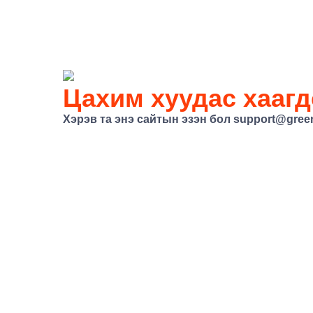
Цахим хуудас хаагд
Хэрэв та энэ сайтын эзэн бол support@gree