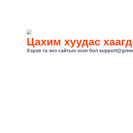
Цахим хуудас хаагд
Хэрэв та энэ сайтын эзэн бол support@gree