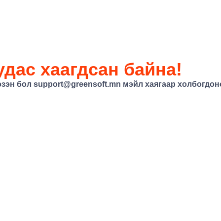
дас хаагдсан байна!
эзэн бол support@greensoft.mn мэйл хаягаар холбогдоно