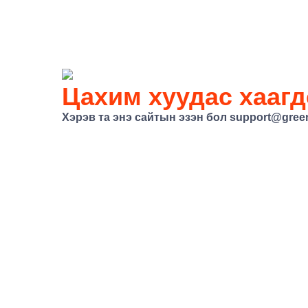
Цахим хуудас хаагд
Хэрэв та энэ сайтын эзэн бол support@gree