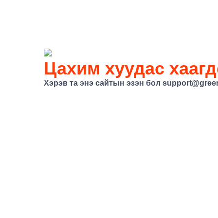
Цахим хуудас хаагд
Хэрэв та энэ сайтын эзэн бол support@gree