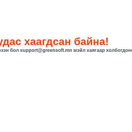
дас хаагдсан байна!
эзэн бол support@greensoft.mn мэйл хаягаар холбогдоно