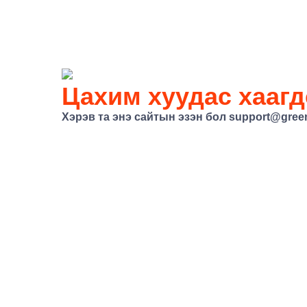
Цахим хуудас хаагд
Хэрэв та энэ сайтын эзэн бол support@gree